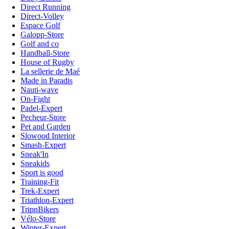
Direct Running
Direct-Volley
Espace Golf
Galopp-Store
Golf and co
Handball-Store
House of Rugby
La sellerie de Maé
Made in Paradis
Nauti-wave
On-Fight
Padel-Expert
Pecheur-Store
Pet and Garden
Slowood Interior
Smash-Expert
Sneak'In
Sneakids
Sport is good
Training-Fit
Trek-Expert
Triathlon-Expert
TripnBikers
Vélo-Store
Winter-Expert