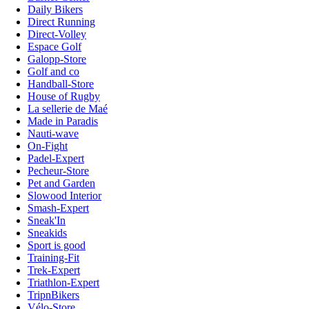
Daily Bikers
Direct Running
Direct-Volley
Espace Golf
Galopp-Store
Golf and co
Handball-Store
House of Rugby
La sellerie de Maé
Made in Paradis
Nauti-wave
On-Fight
Padel-Expert
Pecheur-Store
Pet and Garden
Slowood Interior
Smash-Expert
Sneak'In
Sneakids
Sport is good
Training-Fit
Trek-Expert
Triathlon-Expert
TripnBikers
Vélo-Store