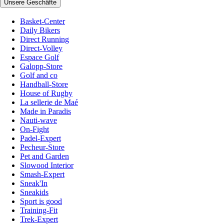
Unsere Geschäfte
Basket-Center
Daily Bikers
Direct Running
Direct-Volley
Espace Golf
Galopp-Store
Golf and co
Handball-Store
House of Rugby
La sellerie de Maé
Made in Paradis
Nauti-wave
On-Fight
Padel-Expert
Pecheur-Store
Pet and Garden
Slowood Interior
Smash-Expert
Sneak'In
Sneakids
Sport is good
Training-Fit
Trek-Expert