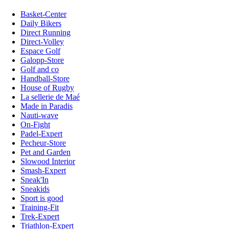
Basket-Center
Daily Bikers
Direct Running
Direct-Volley
Espace Golf
Galopp-Store
Golf and co
Handball-Store
House of Rugby
La sellerie de Maé
Made in Paradis
Nauti-wave
On-Fight
Padel-Expert
Pecheur-Store
Pet and Garden
Slowood Interior
Smash-Expert
Sneak'In
Sneakids
Sport is good
Training-Fit
Trek-Expert
Triathlon-Expert