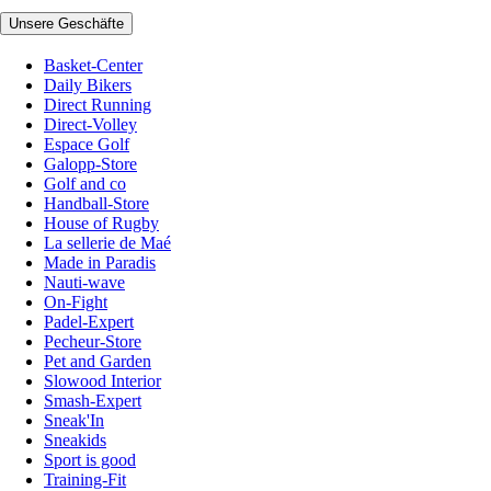
Unsere Geschäfte
Basket-Center
Daily Bikers
Direct Running
Direct-Volley
Espace Golf
Galopp-Store
Golf and co
Handball-Store
House of Rugby
La sellerie de Maé
Made in Paradis
Nauti-wave
On-Fight
Padel-Expert
Pecheur-Store
Pet and Garden
Slowood Interior
Smash-Expert
Sneak'In
Sneakids
Sport is good
Training-Fit