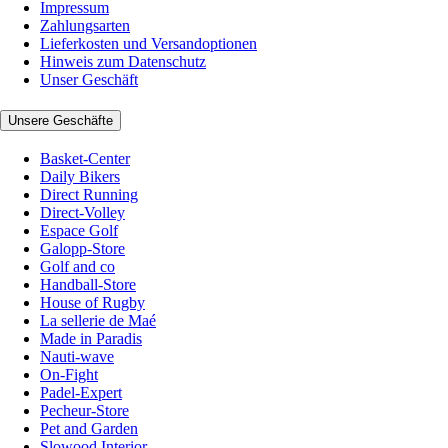
Impressum
Zahlungsarten
Lieferkosten und Versandoptionen
Hinweis zum Datenschutz
Unser Geschäft
Unsere Geschäfte
Basket-Center
Daily Bikers
Direct Running
Direct-Volley
Espace Golf
Galopp-Store
Golf and co
Handball-Store
House of Rugby
La sellerie de Maé
Made in Paradis
Nauti-wave
On-Fight
Padel-Expert
Pecheur-Store
Pet and Garden
Slowood Interior