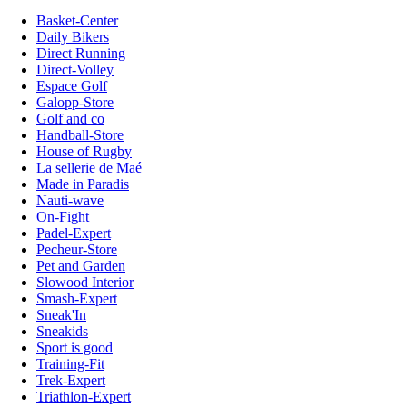
Basket-Center
Daily Bikers
Direct Running
Direct-Volley
Espace Golf
Galopp-Store
Golf and co
Handball-Store
House of Rugby
La sellerie de Maé
Made in Paradis
Nauti-wave
On-Fight
Padel-Expert
Pecheur-Store
Pet and Garden
Slowood Interior
Smash-Expert
Sneak'In
Sneakids
Sport is good
Training-Fit
Trek-Expert
Triathlon-Expert