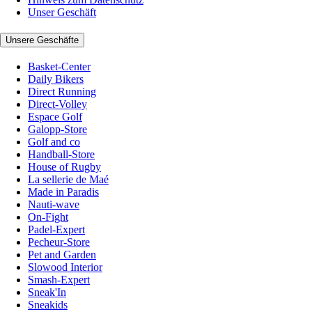
Unser Geschäft
Unsere Geschäfte
Basket-Center
Daily Bikers
Direct Running
Direct-Volley
Espace Golf
Galopp-Store
Golf and co
Handball-Store
House of Rugby
La sellerie de Maé
Made in Paradis
Nauti-wave
On-Fight
Padel-Expert
Pecheur-Store
Pet and Garden
Slowood Interior
Smash-Expert
Sneak'In
Sneakids