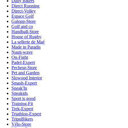
Daily Bikers
Direct Running
Direct-Volley
Espace Golf
Galopp-Store
Golf and co
Handball-Store
House of Rugby
La sellerie de Maé
Made in Paradis
Nauti-wave
On-Fight
Padel-Expert
Pecheur-Store
Pet and Garden
Slowood Interior
Smash-Expert
Sneak'In
Sneakids
Sport is good
Training-Fit
Trek-Expert
Triathlon-Expert
TripnBikers
Vélo-Store