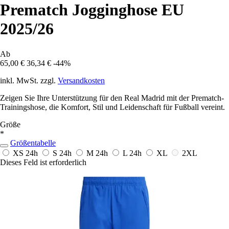
Prematch Jogginghose EU
2025/26
Ab
65,00 €
36,34 €
-44%
inkl. MwSt. zzgl.
Versandkosten
Zeigen Sie Ihre Unterstützung für den Real Madrid mit der Prematch-
Trainingshose, die Komfort, Stil und Leidenschaft für Fußball vereint.
Größe
*
Größentabelle
XS
24h
S
24h
M
24h
L
24h
XL
2XL
Dieses Feld ist erforderlich