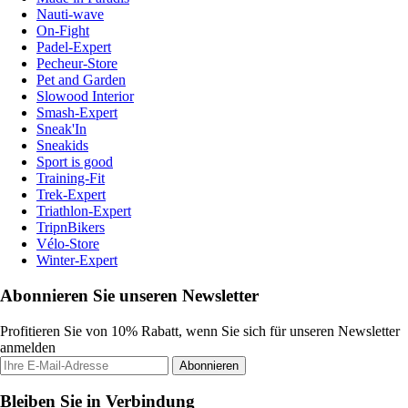
Nauti-wave
On-Fight
Padel-Expert
Pecheur-Store
Pet and Garden
Slowood Interior
Smash-Expert
Sneak'In
Sneakids
Sport is good
Training-Fit
Trek-Expert
Triathlon-Expert
TripnBikers
Vélo-Store
Winter-Expert
Abonnieren Sie unseren Newsletter
Profitieren Sie von 10% Rabatt, wenn Sie sich für unseren Newsletter
anmelden
Abonnieren
Bleiben Sie in Verbindung