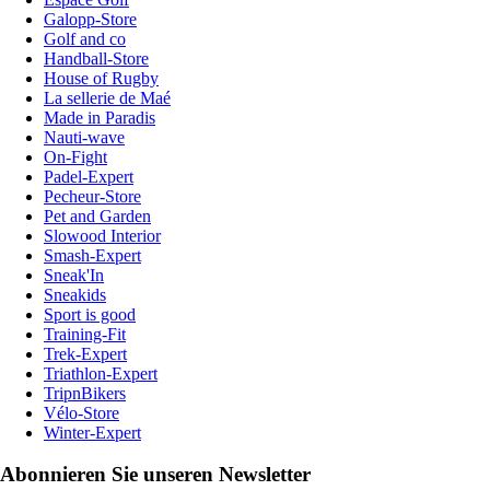
Galopp-Store
Golf and co
Handball-Store
House of Rugby
La sellerie de Maé
Made in Paradis
Nauti-wave
On-Fight
Padel-Expert
Pecheur-Store
Pet and Garden
Slowood Interior
Smash-Expert
Sneak'In
Sneakids
Sport is good
Training-Fit
Trek-Expert
Triathlon-Expert
TripnBikers
Vélo-Store
Winter-Expert
Abonnieren Sie unseren Newsletter