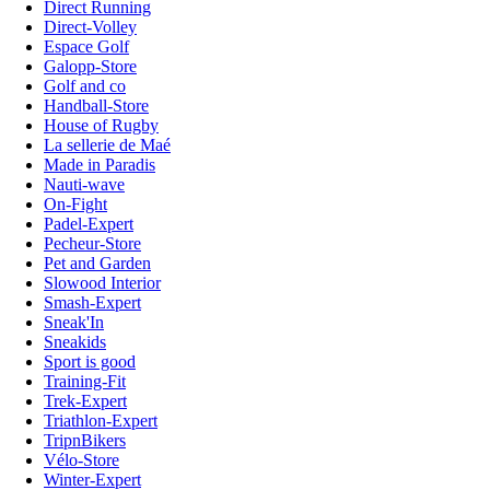
Direct Running
Direct-Volley
Espace Golf
Galopp-Store
Golf and co
Handball-Store
House of Rugby
La sellerie de Maé
Made in Paradis
Nauti-wave
On-Fight
Padel-Expert
Pecheur-Store
Pet and Garden
Slowood Interior
Smash-Expert
Sneak'In
Sneakids
Sport is good
Training-Fit
Trek-Expert
Triathlon-Expert
TripnBikers
Vélo-Store
Winter-Expert