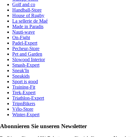
Golf and co
Handball-Store
House of Rugby
La sellerie de Maé
Made in Paradis
Nauti-wave
On-Fight
Padel-Expert
Pecheur-Store
Pet and Garden
Slowood Interior
Smash-Expert
Sneak'In
Sneakids
Sport is good
Training-Fit
Trek-Expert
Triathlon-Expert
TripnBikers
Vélo-Store
Winter-Expert
Abonnieren Sie unseren Newsletter