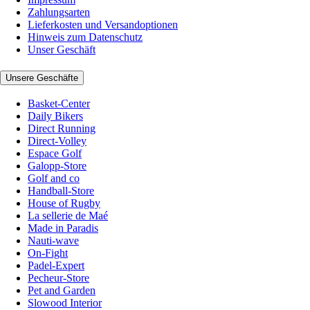
Zahlungsarten
Lieferkosten und Versandoptionen
Hinweis zum Datenschutz
Unser Geschäft
Unsere Geschäfte
Basket-Center
Daily Bikers
Direct Running
Direct-Volley
Espace Golf
Galopp-Store
Golf and co
Handball-Store
House of Rugby
La sellerie de Maé
Made in Paradis
Nauti-wave
On-Fight
Padel-Expert
Pecheur-Store
Pet and Garden
Slowood Interior