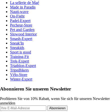
La sellerie de Maé
Made in Paradis
Nauti-wave
On-Fight
Padel-Expert
Pecheur-Store
Pet and Garden
Slowood Interior
Smash-Expert
Sneak'In
Sneakids
Sport is good
Training-Fit
Trek-Expert
Triathlon-Expert
TripnBikers
Vélo-Store
Winter-Expert
Abonnieren Sie unseren Newsletter
Profitieren Sie von 10% Rabatt, wenn Sie sich für unseren Newsletter
anmelden
Abonnieren