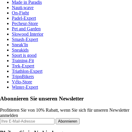
Made in Paradis
Nauti-wave
On-Fight
Padel-Expert
Pecheur-Store
Pet and Garden
Slowood Interior
Smash-Expert
Sneak'In
Sneakids
Sport is good
Training-Fit
Trek-Expert
Triathlon-Expert
TripnBikers
Vélo-Store
Winter-Expert
Abonnieren Sie unseren Newsletter
Profitieren Sie von 10% Rabatt, wenn Sie sich für unseren Newsletter
anmelden
Abonnieren