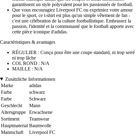
garantissent un style polyvalent pour les passionnés de football.
Que vous encouragiez Liverpool FC ou exprimiez votre amour
pour le sport, ce t-shirt est plus qu'un simple vêtement de fan -
c'est une célébration de la culture footballistique. Embrassez la
passion, l'identité et la communauté que le football apporte avec
cette pièce iconique d'adidas.
Caractéristiques & avantages
RÉGULIER : Conçu pour être une coupe standard, ni trop serré
ni trop lâche
COL ROND : N/A
MAILLE : N/A
Zusätzliche Informationen
Marke
adidas
Farbe
schwarz
Farbe
Schwarz
Geschlecht
Mann
Altersgruppe
Erwachsene
Sortiment
Teamwear
Hauptmaterial
Baumwolle
Mannschaft
Liverpool FC