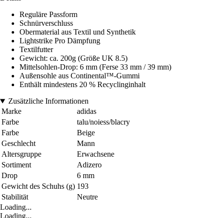
Reguläre Passform
Schnürverschluss
Obermaterial aus Textil und Synthetik
Lightstrike Pro Dämpfung
Textilfutter
Gewicht: ca. 200g (Größe UK 8.5)
Mittelsohlen-Drop: 6 mm (Ferse 33 mm / 39 mm)
Außensohle aus Continental™-Gummi
Enthält mindestens 20 % Recyclinginhalt
Zusätzliche Informationen
Marke
adidas
Farbe
talu/noiess/blacry
Farbe
Beige
Geschlecht
Mann
Altersgruppe
Erwachsene
Sortiment
Adizero
Drop
6 mm
Gewicht des Schuhs (g)
193
Stabilität
Neutre
Loading...
Loading...