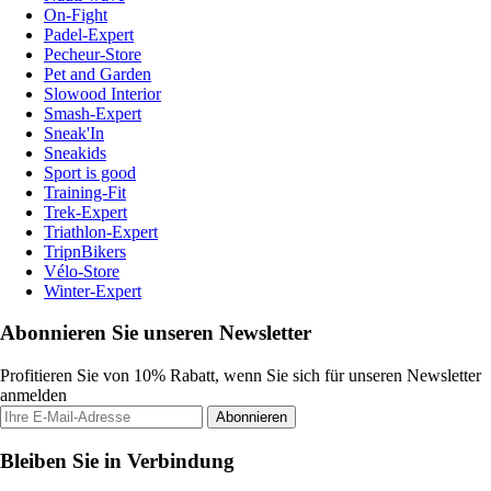
On-Fight
Padel-Expert
Pecheur-Store
Pet and Garden
Slowood Interior
Smash-Expert
Sneak'In
Sneakids
Sport is good
Training-Fit
Trek-Expert
Triathlon-Expert
TripnBikers
Vélo-Store
Winter-Expert
Abonnieren Sie unseren Newsletter
Profitieren Sie von 10% Rabatt, wenn Sie sich für unseren Newsletter
anmelden
Abonnieren
Bleiben Sie in Verbindung