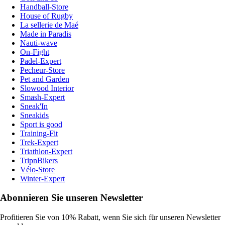
Handball-Store
House of Rugby
La sellerie de Maé
Made in Paradis
Nauti-wave
On-Fight
Padel-Expert
Pecheur-Store
Pet and Garden
Slowood Interior
Smash-Expert
Sneak'In
Sneakids
Sport is good
Training-Fit
Trek-Expert
Triathlon-Expert
TripnBikers
Vélo-Store
Winter-Expert
Abonnieren Sie unseren Newsletter
Profitieren Sie von 10% Rabatt, wenn Sie sich für unseren Newsletter