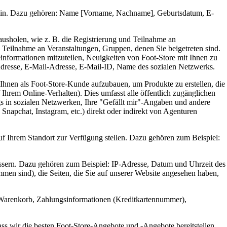
zu sein. Dazu gehören: Name [Vorname, Nachname], Geburtsdatum, E-
ausholen, wie z. B. die Registrierung und Teilnahme an
 Teilnahme an Veranstaltungen, Gruppen, denen Sie beigetreten sind.
informationen mitzuteilen, Neuigkeiten von Foot-Store mit Ihnen zu
Adresse, E-Mail-Adresse, E-Mail-ID, Name des sozialen Netzwerks.
Ihnen als Foot-Store-Kunde aufzubauen, um Produkte zu erstellen, die
Ihrem Online-Verhalten). Dies umfasst alle öffentlich zugänglichen
gs in sozialen Netzwerken, Ihre "Gefällt mir"-Angaben und andere
napchat, Instagram, etc.) direkt oder indirekt von Agenturen
auf Ihrem Standort zur Verfügung stellen. Dazu gehören zum Beispiel:
essern. Dazu gehören zum Beispiel: IP-Adresse, Datum und Uhrzeit des
en sind), die Seiten, die Sie auf unserer Website angesehen haben,
r Warenkorb, Zahlungsinformationen (Kreditkartennummer),
dass wir die besten Foot-Store-Angebote und -Angebote bereitstellen,