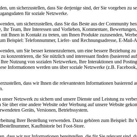
nden, um sicherzustellen, dass Sie derjenige sind, der Sie vorgeben 
gangsdaten für soziale Netzwerke.
erwenden, um sicherzustellen, dass Sie das Beste aus der Community her
me, Ihr Team, Ihre Interessen und Vorlieben, Kommentare, Bewertungen,
 mit Ihnen in Kontakt zu treten, um Ihnen Produkte zuzusenden, Werbe
 zum Beispiel: Telefonnummer, Liefer- und Rechnungsadresse, E-Mail-
erwenden, um Sie besser kennenzulernen, um eine bessere Beziehung zu 
konzentrieren, die Sie nützlich und interessant finden (basierend auf 
: Ihre Nutzung von sozialen Netzwerken, Ihre Interaktionen und Postin
ese Informationen werden uns über soziale Netzwerke (z.B. Facebook, S
rzustellen, dass wir Ihnen die relevantesten Informationen basierend 
n.
m unser Netzwerk zu sichern und unsere Dienste und Leistung zu verb
Sie über eine andere Website oder Werbung auf unsere Website gekomm
rwendeten Geräts, Versionen, Betriebssystem.
earbeitung Ihrer Bestellung verwenden. Dazu gehören zum Beispiel: Ih
Bestellnummer, Kaufhistorie bei Foot-Store.
n, dass wir nur Informationen bereitstellen, die für Sie relevant sind, 