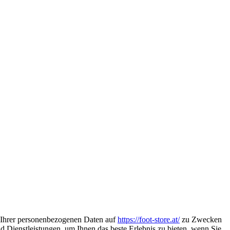
g Ihrer personenbezogenen Daten auf
https://foot-store.at/
zu Zwecken
 Dienstleistungen, um Ihnen das beste Erlebnis zu bieten, wenn Sie