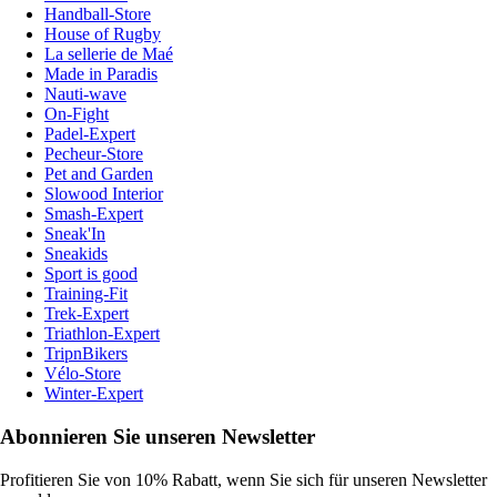
Handball-Store
House of Rugby
La sellerie de Maé
Made in Paradis
Nauti-wave
On-Fight
Padel-Expert
Pecheur-Store
Pet and Garden
Slowood Interior
Smash-Expert
Sneak'In
Sneakids
Sport is good
Training-Fit
Trek-Expert
Triathlon-Expert
TripnBikers
Vélo-Store
Winter-Expert
Abonnieren Sie unseren Newsletter
Profitieren Sie von 10% Rabatt, wenn Sie sich für unseren Newsletter