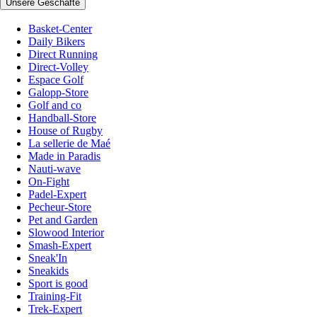
Unsere Geschäfte
Basket-Center
Daily Bikers
Direct Running
Direct-Volley
Espace Golf
Galopp-Store
Golf and co
Handball-Store
House of Rugby
La sellerie de Maé
Made in Paradis
Nauti-wave
On-Fight
Padel-Expert
Pecheur-Store
Pet and Garden
Slowood Interior
Smash-Expert
Sneak'In
Sneakids
Sport is good
Training-Fit
Trek-Expert