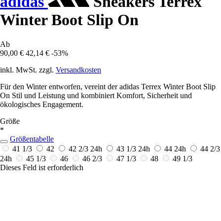
adidas
Sneakers Terrex
Winter Boot Slip On
Ab
90,00 €
42,14 €
-53%
inkl. MwSt. zzgl.
Versandkosten
Für den Winter entworfen, vereint der adidas Terrex Winter Boot Slip
On Stil und Leistung und kombiniert Komfort, Sicherheit und
ökologisches Engagement.
Größe
*
Größentabelle
41 1/3
42
42 2/3
24h
43 1/3
24h
44
24h
44 2/3
24h
45 1/3
46
46 2/3
47 1/3
48
49 1/3
Dieses Feld ist erforderlich