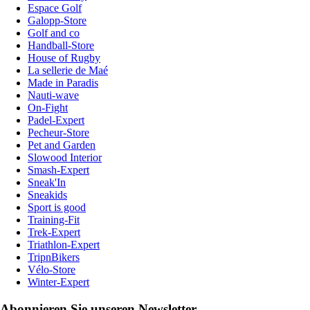
Espace Golf
Galopp-Store
Golf and co
Handball-Store
House of Rugby
La sellerie de Maé
Made in Paradis
Nauti-wave
On-Fight
Padel-Expert
Pecheur-Store
Pet and Garden
Slowood Interior
Smash-Expert
Sneak'In
Sneakids
Sport is good
Training-Fit
Trek-Expert
Triathlon-Expert
TripnBikers
Vélo-Store
Winter-Expert
Abonnieren Sie unseren Newsletter