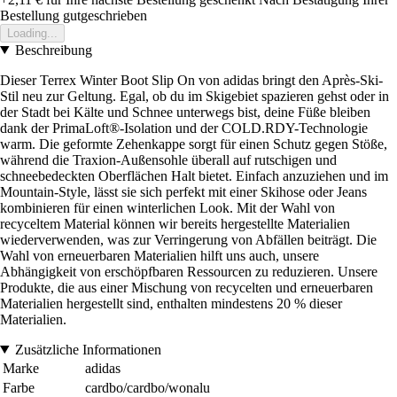
Bestellung gutgeschrieben
Loading...
Beschreibung
Dieser Terrex Winter Boot Slip On von adidas bringt den Après-Ski-
Stil neu zur Geltung. Egal, ob du im Skigebiet spazieren gehst oder in
der Stadt bei Kälte und Schnee unterwegs bist, deine Füße bleiben
dank der PrimaLoft®-Isolation und der COLD.RDY-Technologie
warm. Die geformte Zehenkappe sorgt für einen Schutz gegen Stöße,
während die Traxion-Außensohle überall auf rutschigen und
schneebedeckten Oberflächen Halt bietet. Einfach anzuziehen und im
Mountain-Style, lässt sie sich perfekt mit einer Skihose oder Jeans
kombinieren für einen winterlichen Look. Mit der Wahl von
recyceltem Material können wir bereits hergestellte Materialien
wiederverwenden, was zur Verringerung von Abfällen beiträgt. Die
Wahl von erneuerbaren Materialien hilft uns auch, unsere
Abhängigkeit von erschöpfbaren Ressourcen zu reduzieren. Unsere
Produkte, die aus einer Mischung von recycelten und erneuerbaren
Materialien hergestellt sind, enthalten mindestens 20 % dieser
Materialien.
Zusätzliche Informationen
Marke
adidas
Farbe
cardbo/cardbo/wonalu