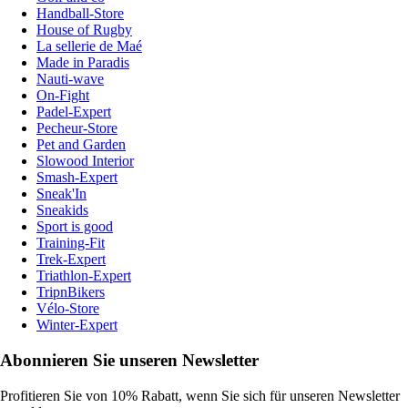
Handball-Store
House of Rugby
La sellerie de Maé
Made in Paradis
Nauti-wave
On-Fight
Padel-Expert
Pecheur-Store
Pet and Garden
Slowood Interior
Smash-Expert
Sneak'In
Sneakids
Sport is good
Training-Fit
Trek-Expert
Triathlon-Expert
TripnBikers
Vélo-Store
Winter-Expert
Abonnieren Sie unseren Newsletter
Profitieren Sie von 10% Rabatt, wenn Sie sich für unseren Newsletter