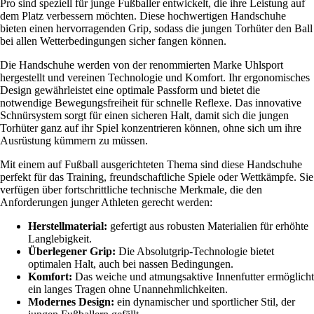
Pro sind speziell für junge Fußballer entwickelt, die ihre Leistung auf
dem Platz verbessern möchten. Diese hochwertigen Handschuhe
bieten einen hervorragenden Grip, sodass die jungen Torhüter den Ball
bei allen Wetterbedingungen sicher fangen können.
Die Handschuhe werden von der renommierten Marke Uhlsport
hergestellt und vereinen Technologie und Komfort. Ihr ergonomisches
Design gewährleistet eine optimale Passform und bietet die
notwendige Bewegungsfreiheit für schnelle Reflexe. Das innovative
Schnürsystem sorgt für einen sicheren Halt, damit sich die jungen
Torhüter ganz auf ihr Spiel konzentrieren können, ohne sich um ihre
Ausrüstung kümmern zu müssen.
Mit einem auf Fußball ausgerichteten Thema sind diese Handschuhe
perfekt für das Training, freundschaftliche Spiele oder Wettkämpfe. Sie
verfügen über fortschrittliche technische Merkmale, die den
Anforderungen junger Athleten gerecht werden:
Herstellmaterial:
gefertigt aus robusten Materialien für erhöhte
Langlebigkeit.
Überlegener Grip:
Die Absolutgrip-Technologie bietet
optimalen Halt, auch bei nassen Bedingungen.
Komfort:
Das weiche und atmungsaktive Innenfutter ermöglicht
ein langes Tragen ohne Unannehmlichkeiten.
Modernes Design:
ein dynamischer und sportlicher Stil, der