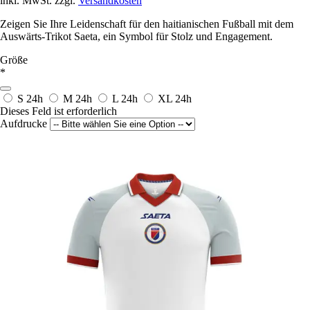
inkl. MwSt. zzgl.
Versandkosten
Zeigen Sie Ihre Leidenschaft für den haitianischen Fußball mit dem
Auswärts-Trikot Saeta, ein Symbol für Stolz und Engagement.
Größe
*
S
24h
M
24h
L
24h
XL
24h
Dieses Feld ist erforderlich
Aufdrucke