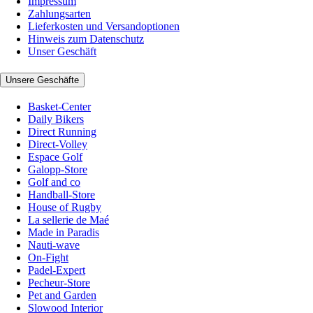
Impressum
Zahlungsarten
Lieferkosten und Versandoptionen
Hinweis zum Datenschutz
Unser Geschäft
Unsere Geschäfte
Basket-Center
Daily Bikers
Direct Running
Direct-Volley
Espace Golf
Galopp-Store
Golf and co
Handball-Store
House of Rugby
La sellerie de Maé
Made in Paradis
Nauti-wave
On-Fight
Padel-Expert
Pecheur-Store
Pet and Garden
Slowood Interior