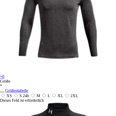
+0
Größe
*
Größentabelle
XS
S
24h
M
L
XL
2XL
Dieses Feld ist erforderlich