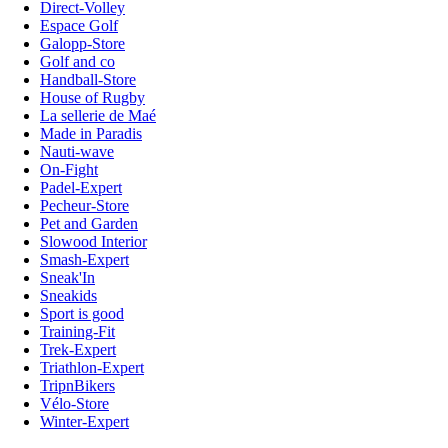
Direct-Volley
Espace Golf
Galopp-Store
Golf and co
Handball-Store
House of Rugby
La sellerie de Maé
Made in Paradis
Nauti-wave
On-Fight
Padel-Expert
Pecheur-Store
Pet and Garden
Slowood Interior
Smash-Expert
Sneak'In
Sneakids
Sport is good
Training-Fit
Trek-Expert
Triathlon-Expert
TripnBikers
Vélo-Store
Winter-Expert