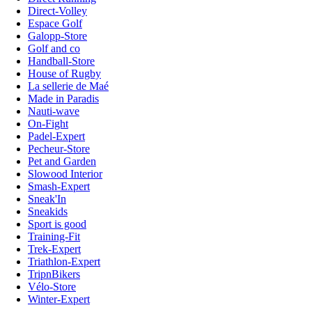
Direct-Volley
Espace Golf
Galopp-Store
Golf and co
Handball-Store
House of Rugby
La sellerie de Maé
Made in Paradis
Nauti-wave
On-Fight
Padel-Expert
Pecheur-Store
Pet and Garden
Slowood Interior
Smash-Expert
Sneak'In
Sneakids
Sport is good
Training-Fit
Trek-Expert
Triathlon-Expert
TripnBikers
Vélo-Store
Winter-Expert