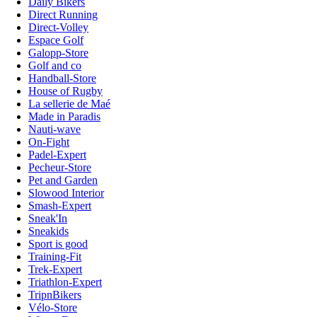
Daily Bikers
Direct Running
Direct-Volley
Espace Golf
Galopp-Store
Golf and co
Handball-Store
House of Rugby
La sellerie de Maé
Made in Paradis
Nauti-wave
On-Fight
Padel-Expert
Pecheur-Store
Pet and Garden
Slowood Interior
Smash-Expert
Sneak'In
Sneakids
Sport is good
Training-Fit
Trek-Expert
Triathlon-Expert
TripnBikers
Vélo-Store