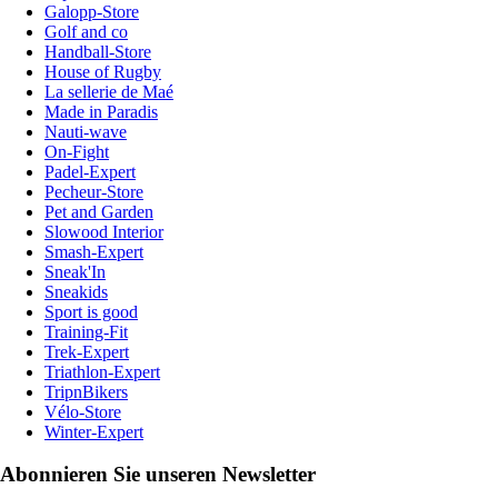
Galopp-Store
Golf and co
Handball-Store
House of Rugby
La sellerie de Maé
Made in Paradis
Nauti-wave
On-Fight
Padel-Expert
Pecheur-Store
Pet and Garden
Slowood Interior
Smash-Expert
Sneak'In
Sneakids
Sport is good
Training-Fit
Trek-Expert
Triathlon-Expert
TripnBikers
Vélo-Store
Winter-Expert
Abonnieren Sie unseren Newsletter