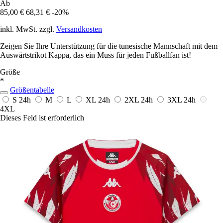
Ab
85,00 €
68,31 €
-20%
inkl. MwSt. zzgl.
Versandkosten
Zeigen Sie Ihre Unterstützung für die tunesische Mannschaft mit dem
Auswärtstrikot Kappa, das ein Muss für jeden Fußballfan ist!
Größe
*
Größentabelle
S
24h
M
L
XL
24h
2XL
24h
3XL
24h
4XL
Dieses Feld ist erforderlich