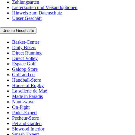
Zahlungsarten
Lieferkosten und Versandoptionen
Hinweis zum Datenschutz
Unser Geschäft
Unsere Geschäfte
Basket-Center
Daily Bikers
Direct Running
Direct-Volley
Espace Golf
Galopp-Store
Golf and co
Handball-Store
House of Rugby
La sellerie de Maé
Made in Paradis
Nauti-wave
On-Fight
Padel-Expert
Pecheur-Store
Pet and Garden
Slowood Interior
Smash-Expert