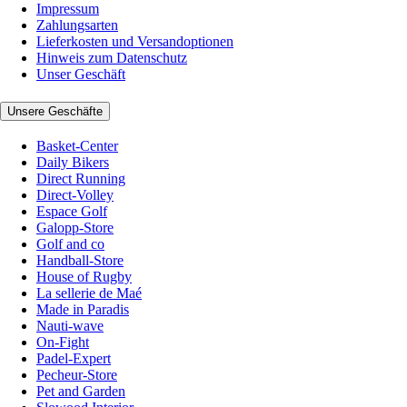
Impressum
Zahlungsarten
Lieferkosten und Versandoptionen
Hinweis zum Datenschutz
Unser Geschäft
Unsere Geschäfte
Basket-Center
Daily Bikers
Direct Running
Direct-Volley
Espace Golf
Galopp-Store
Golf and co
Handball-Store
House of Rugby
La sellerie de Maé
Made in Paradis
Nauti-wave
On-Fight
Padel-Expert
Pecheur-Store
Pet and Garden