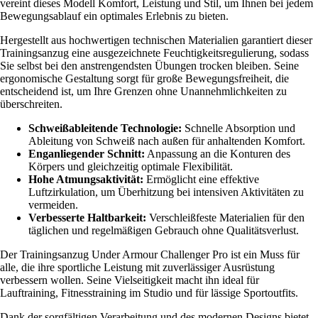
vereint dieses Modell Komfort, Leistung und Stil, um Ihnen bei jedem
Bewegungsablauf ein optimales Erlebnis zu bieten.
Hergestellt aus hochwertigen technischen Materialien garantiert dieser
Trainingsanzug eine ausgezeichnete Feuchtigkeitsregulierung, sodass
Sie selbst bei den anstrengendsten Übungen trocken bleiben. Seine
ergonomische Gestaltung sorgt für große Bewegungsfreiheit, die
entscheidend ist, um Ihre Grenzen ohne Unannehmlichkeiten zu
überschreiten.
Schweißableitende Technologie:
Schnelle Absorption und
Ableitung von Schweiß nach außen für anhaltenden Komfort.
Enganliegender Schnitt:
Anpassung an die Konturen des
Körpers und gleichzeitig optimale Flexibilität.
Hohe Atmungsaktivität:
Ermöglicht eine effektive
Luftzirkulation, um Überhitzung bei intensiven Aktivitäten zu
vermeiden.
Verbesserte Haltbarkeit:
Verschleißfeste Materialien für den
täglichen und regelmäßigen Gebrauch ohne Qualitätsverlust.
Der Trainingsanzug Under Armour Challenger Pro ist ein Muss für
alle, die ihre sportliche Leistung mit zuverlässiger Ausrüstung
verbessern wollen. Seine Vielseitigkeit macht ihn ideal für
Lauftraining, Fitnesstraining im Studio und für lässige Sportoutfits.
Dank der sorgfältigen Verarbeitung und des modernen Designs bietet