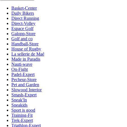
Basket-Center
Daily Bikers
Direct Running
Direct-Volley
Espace Golf
Galopp-Store
Golf and co
Handball-Store
House of Rugby
La sellerie de Maé
Made in Paradis
Nauti-wave
On-Fight
Padel-Expert
Pecheur-Store
Pet and Garden
Slowood Interior
Smash-Expert
Sneak'In
Sneakids
Sport is good
Training-Fit
Trek-Expert
Triathlon-Expert