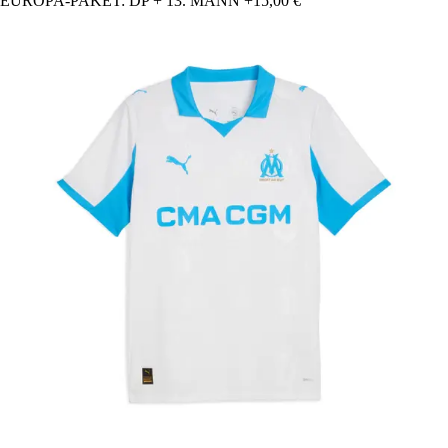
EUROPA-PAKET: DP + 13. MANN
+15,00 €