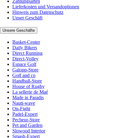
Zahlungsarten
Lieferkosten und Versandoptionen
Hinweis zum Datenschutz
Unser Geschäft
Unsere Geschäfte
Basket-Center
Daily Bikers
Direct Running
Direct-Volley
Espace Golf
Galopp-Store
Golf and co
Handball-Store
House of Rugby
La sellerie de Maé
Made in Paradis
Nauti-wave
On-Fight
Padel-Expert
Pecheur-Store
Pet and Garden
Slowood Interior
Smash-Expert