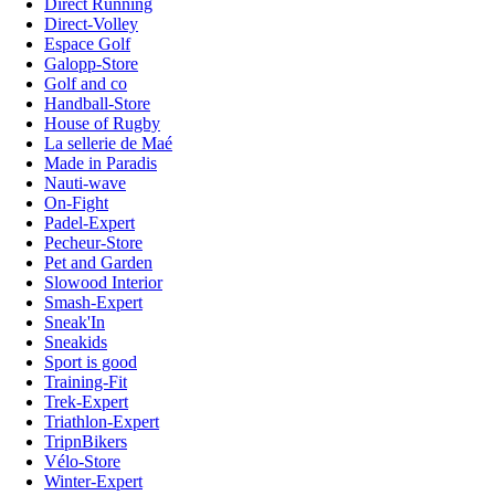
Direct Running
Direct-Volley
Espace Golf
Galopp-Store
Golf and co
Handball-Store
House of Rugby
La sellerie de Maé
Made in Paradis
Nauti-wave
On-Fight
Padel-Expert
Pecheur-Store
Pet and Garden
Slowood Interior
Smash-Expert
Sneak'In
Sneakids
Sport is good
Training-Fit
Trek-Expert
Triathlon-Expert
TripnBikers
Vélo-Store
Winter-Expert