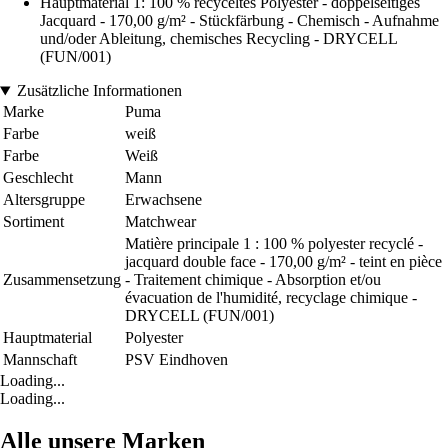
Hauptmaterial 1: 100 % recyceltes Polyester - doppelseitiges
Jacquard - 170,00 g/m² - Stückfärbung - Chemisch - Aufnahme
und/oder Ableitung, chemisches Recycling - DRYCELL
(FUN/001)
Zusätzliche Informationen
Marke
Puma
Farbe
weiß
Farbe
Weiß
Geschlecht
Mann
Altersgruppe
Erwachsene
Sortiment
Matchwear
Matière principale 1 : 100 % polyester recyclé -
jacquard double face - 170,00 g/m² - teint en pièce
Zusammensetzung
- Traitement chimique - Absorption et/ou
évacuation de l'humidité, recyclage chimique -
DRYCELL (FUN/001)
Hauptmaterial
Polyester
Mannschaft
PSV Eindhoven
Loading...
Loading...
Alle unsere Marken