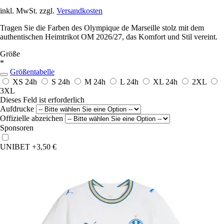
inkl. MwSt. zzgl.
Versandkosten
Tragen Sie die Farben des Olympique de Marseille stolz mit dem
authentischen Heimtrikot OM 2026/27, das Komfort und Stil vereint.
Größe
*
Größentabelle
XS
24h
S
24h
M
24h
L
24h
XL
24h
2XL
3XL
Dieses Feld ist erforderlich
Aufdrucke
Offizielle abzeichen
Sponsoren
UNIBET
+3,50 €