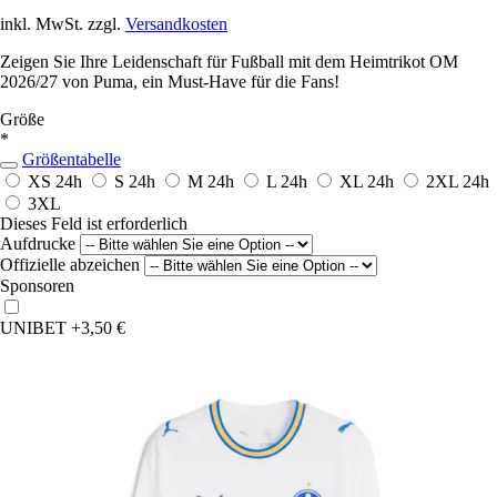
inkl. MwSt. zzgl.
Versandkosten
Zeigen Sie Ihre Leidenschaft für Fußball mit dem Heimtrikot OM
2026/27 von Puma, ein Must-Have für die Fans!
Größe
*
Größentabelle
XS
24h
S
24h
M
24h
L
24h
XL
24h
2XL
24h
3XL
Dieses Feld ist erforderlich
Aufdrucke
Offizielle abzeichen
Sponsoren
UNIBET
+3,50 €