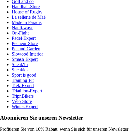
Golf and co
Handball-Store
House of Rugby
La sellerie de Maé
Made in Paradis
Nauti-wave
On-Fight
Padel-Expert
Pecheur-Store
Pet and Garden
Slowood Interior
Smash-Expert
Sneak'In
Sneakids
Sport is good
Training-Fit
Trek-Expert
Triathlon-Expert
TripnBikers
Vélo-Store
Winter-Expert
Abonnieren Sie unseren Newsletter
Profitieren Sie von 10% Rabatt, wenn Sie sich für unseren Newsletter