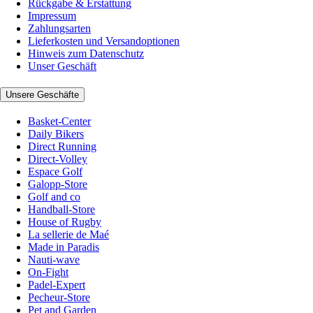
Rückgabe & Erstattung
Impressum
Zahlungsarten
Lieferkosten und Versandoptionen
Hinweis zum Datenschutz
Unser Geschäft
Unsere Geschäfte
Basket-Center
Daily Bikers
Direct Running
Direct-Volley
Espace Golf
Galopp-Store
Golf and co
Handball-Store
House of Rugby
La sellerie de Maé
Made in Paradis
Nauti-wave
On-Fight
Padel-Expert
Pecheur-Store
Pet and Garden