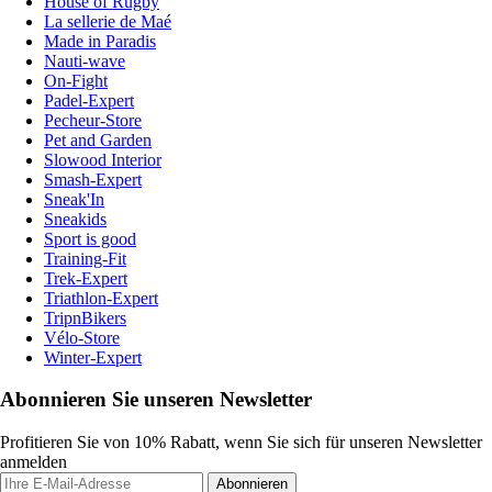
House of Rugby
La sellerie de Maé
Made in Paradis
Nauti-wave
On-Fight
Padel-Expert
Pecheur-Store
Pet and Garden
Slowood Interior
Smash-Expert
Sneak'In
Sneakids
Sport is good
Training-Fit
Trek-Expert
Triathlon-Expert
TripnBikers
Vélo-Store
Winter-Expert
Abonnieren Sie unseren Newsletter
Profitieren Sie von 10% Rabatt, wenn Sie sich für unseren Newsletter
anmelden
Abonnieren