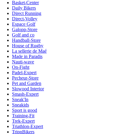
Basket-Center
Daily Bikers
Direct Running
Direct-Volley
Espace Golf
Galopp-Store
Golf and co
Handball-Store
House of Rugby
La sellerie de Maé
Made in Paradis
Nauti-wave
On-Fight
Padel-Expert
Pecheur-Store
Pet and Garden
Slowood Interior
Smash-Expert
Sneak'In
Sneakids
Sport is good
Training-Fit
Trek-Expert
Triathlon-Expert
TripnBikers