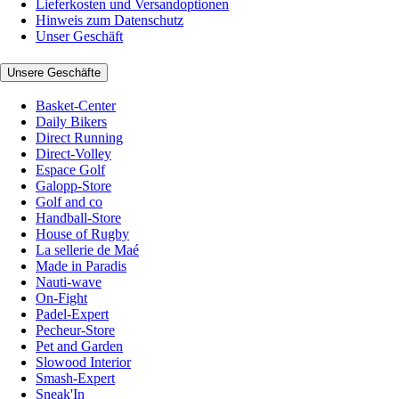
Lieferkosten und Versandoptionen
Hinweis zum Datenschutz
Unser Geschäft
Unsere Geschäfte
Basket-Center
Daily Bikers
Direct Running
Direct-Volley
Espace Golf
Galopp-Store
Golf and co
Handball-Store
House of Rugby
La sellerie de Maé
Made in Paradis
Nauti-wave
On-Fight
Padel-Expert
Pecheur-Store
Pet and Garden
Slowood Interior
Smash-Expert
Sneak'In