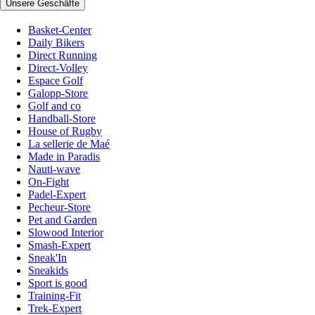
Unsere Geschäfte
Basket-Center
Daily Bikers
Direct Running
Direct-Volley
Espace Golf
Galopp-Store
Golf and co
Handball-Store
House of Rugby
La sellerie de Maé
Made in Paradis
Nauti-wave
On-Fight
Padel-Expert
Pecheur-Store
Pet and Garden
Slowood Interior
Smash-Expert
Sneak'In
Sneakids
Sport is good
Training-Fit
Trek-Expert