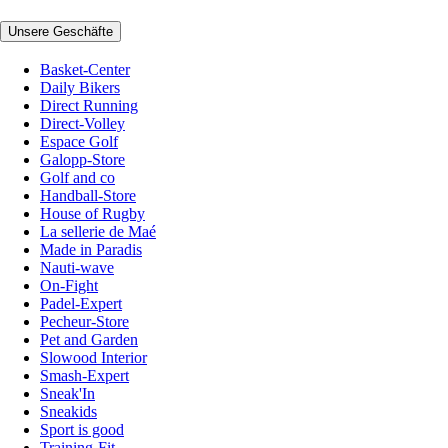
Unsere Geschäfte
Basket-Center
Daily Bikers
Direct Running
Direct-Volley
Espace Golf
Galopp-Store
Golf and co
Handball-Store
House of Rugby
La sellerie de Maé
Made in Paradis
Nauti-wave
On-Fight
Padel-Expert
Pecheur-Store
Pet and Garden
Slowood Interior
Smash-Expert
Sneak'In
Sneakids
Sport is good
Training-Fit