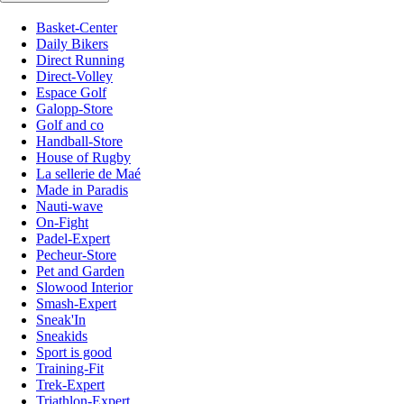
Basket-Center
Daily Bikers
Direct Running
Direct-Volley
Espace Golf
Galopp-Store
Golf and co
Handball-Store
House of Rugby
La sellerie de Maé
Made in Paradis
Nauti-wave
On-Fight
Padel-Expert
Pecheur-Store
Pet and Garden
Slowood Interior
Smash-Expert
Sneak'In
Sneakids
Sport is good
Training-Fit
Trek-Expert
Triathlon-Expert