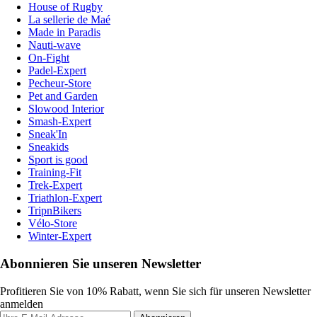
House of Rugby
La sellerie de Maé
Made in Paradis
Nauti-wave
On-Fight
Padel-Expert
Pecheur-Store
Pet and Garden
Slowood Interior
Smash-Expert
Sneak'In
Sneakids
Sport is good
Training-Fit
Trek-Expert
Triathlon-Expert
TripnBikers
Vélo-Store
Winter-Expert
Abonnieren Sie unseren Newsletter
Profitieren Sie von 10% Rabatt, wenn Sie sich für unseren Newsletter
anmelden