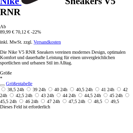
Nike
Sneakers V5
RNR
Ab
89,99 €
70,12 €
-22%
inkl. MwSt. zzgl.
Versandkosten
Die Nike V5 RNR Sneakers vereinen modernes Design, optimalen
Komfort und dauerhafte Leistung für einen unvergleichlichen
sportlichen und urbanen Stil im Alltag.
Größe
*
Größentabelle
38,5
24h
39
24h
40
24h
40,5
24h
41
24h
42
24h
42,5
24h
43
24h
44
24h
44,5
24h
45
24h
45,5
24h
46
24h
47
24h
47,5
24h
48,5
49,5
Dieses Feld ist erforderlich