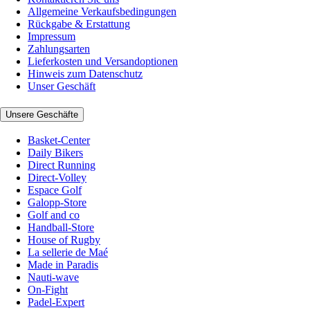
Allgemeine Verkaufsbedingungen
Rückgabe & Erstattung
Impressum
Zahlungsarten
Lieferkosten und Versandoptionen
Hinweis zum Datenschutz
Unser Geschäft
Unsere Geschäfte
Basket-Center
Daily Bikers
Direct Running
Direct-Volley
Espace Golf
Galopp-Store
Golf and co
Handball-Store
House of Rugby
La sellerie de Maé
Made in Paradis
Nauti-wave
On-Fight
Padel-Expert