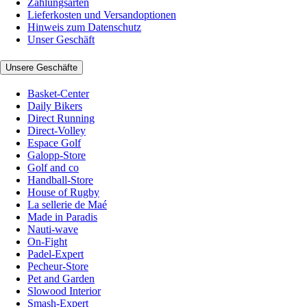
Zahlungsarten
Lieferkosten und Versandoptionen
Hinweis zum Datenschutz
Unser Geschäft
Unsere Geschäfte
Basket-Center
Daily Bikers
Direct Running
Direct-Volley
Espace Golf
Galopp-Store
Golf and co
Handball-Store
House of Rugby
La sellerie de Maé
Made in Paradis
Nauti-wave
On-Fight
Padel-Expert
Pecheur-Store
Pet and Garden
Slowood Interior
Smash-Expert