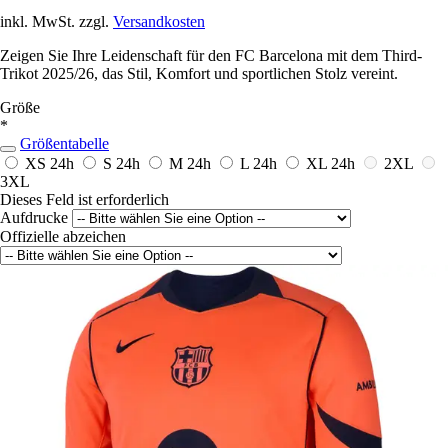
inkl. MwSt. zzgl.
Versandkosten
Zeigen Sie Ihre Leidenschaft für den FC Barcelona mit dem Third-
Trikot 2025/26, das Stil, Komfort und sportlichen Stolz vereint.
Größe
*
Größentabelle
XS
24h
S
24h
M
24h
L
24h
XL
24h
2XL
3XL
Dieses Feld ist erforderlich
Aufdrucke
Offizielle abzeichen