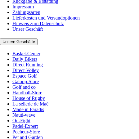
Rückgabe & Erstattung
Impressum
Zahlungsarten
Lieferkosten und Versandoptionen
Hinweis zum Datenschutz
Unser Geschäft
Unsere Geschäfte
Basket-Center
Daily Bikers
Direct Running
Direct-Volley
Espace Golf
Galopp-Store
Golf and co
Handball-Store
House of Rugby
La sellerie de Maé
Made in Paradis
Nauti-wave
On-Fight
Padel-Expert
Pecheur-Store
Pet and Garden