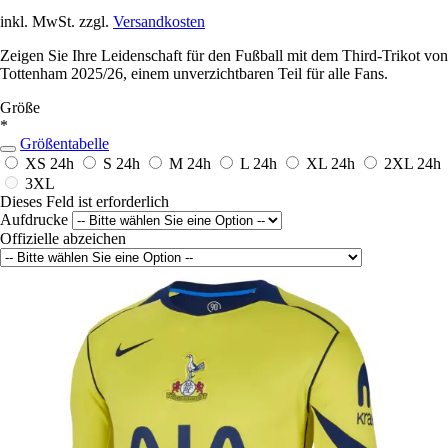
inkl. MwSt. zzgl.
Versandkosten
Zeigen Sie Ihre Leidenschaft für den Fußball mit dem Third-Trikot von
Tottenham 2025/26, einem unverzichtbaren Teil für alle Fans.
Größe
*
Größentabelle
XS
24h
S
24h
M
24h
L
24h
XL
24h
2XL
24h
3XL
Dieses Feld ist erforderlich
Aufdrucke
Offizielle abzeichen