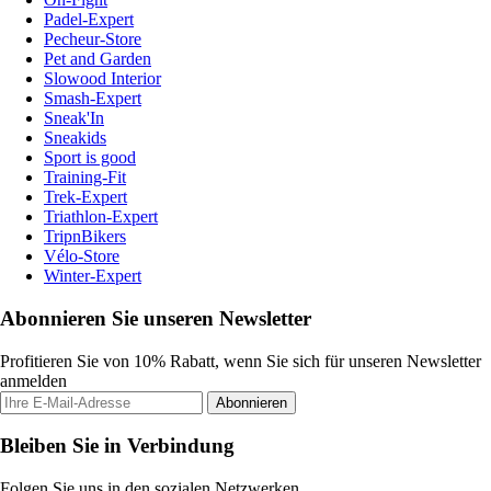
Padel-Expert
Pecheur-Store
Pet and Garden
Slowood Interior
Smash-Expert
Sneak'In
Sneakids
Sport is good
Training-Fit
Trek-Expert
Triathlon-Expert
TripnBikers
Vélo-Store
Winter-Expert
Abonnieren Sie unseren Newsletter
Profitieren Sie von 10% Rabatt, wenn Sie sich für unseren Newsletter
anmelden
Abonnieren
Bleiben Sie in Verbindung
Folgen Sie uns in den sozialen Netzwerken