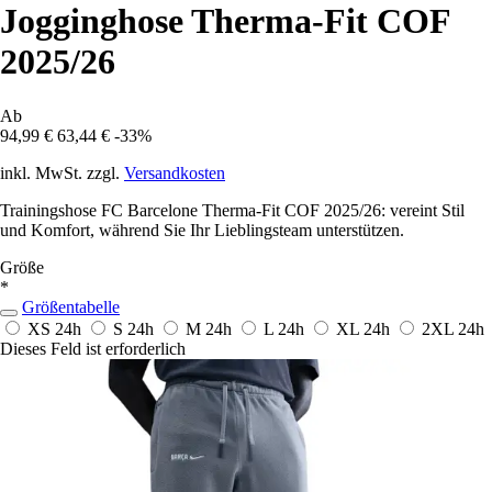
Jogginghose Therma-Fit COF
2025/26
Ab
94,99 €
63,44 €
-33%
inkl. MwSt. zzgl.
Versandkosten
Trainingshose FC Barcelone Therma-Fit COF 2025/26: vereint Stil
und Komfort, während Sie Ihr Lieblingsteam unterstützen.
Größe
*
Größentabelle
XS
24h
S
24h
M
24h
L
24h
XL
24h
2XL
24h
Dieses Feld ist erforderlich