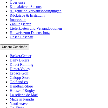
Über uns?
Kontaktieren Sie uns
Allgemeine Verkaufsbedingungen
Rückgabe & Erstattung
Impressum
Zahlungsarten
Lieferkosten und Versandoptionen
Hinweis zum Datenschutz
Unser Geschäft
Unsere Geschäfte
Basket-Center
Daily Bikers
Direct Running
Direct-Volley
Espace Golf
Galopp-Store
Golf and co
Handball-Store
House of Rugby
La sellerie de Maé
Made in Paradis
Nauti-wave
On-Fight